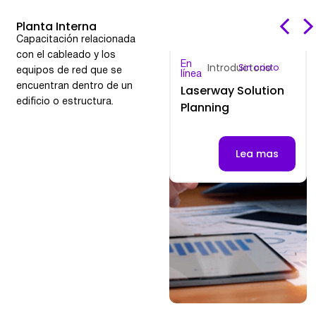
Planta Interna
Capacitación relacionada
con el cableado y los
En
En
Avanzado
Introductorio
Sin costo
Sin costo
equipos de red que se
línea
línea
encuentran dentro de un
FCP Industria 4.0 –
Laserway Solution
edificio o estructura.
Equipos Módulo
Planning
Provisioning
Lea mas
Lea mas