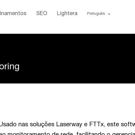
einamentos
SEO
Lightera
Português
oring
Usado nas soluções Laserway e FTTx, este softw
ao monitoramento de rede, facilitando o gerenc