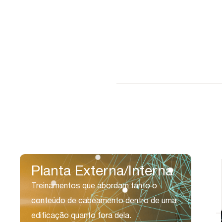
Gratuito
Intermediário
Pago
Avançado
Planta Externa/Interna
On-line / Presencial
On-line / Presencial
Treinamentos que abordam tanto o
Gestão de Infraestrutura de
Professional
Redes
conteúdo de cabeamento dentro de uma
edificação quanto fora dela.