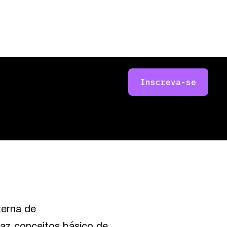
Inscreva-se
terna de
raz conceitos básico de