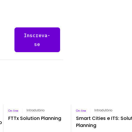
Inscreva-
se
Pago
Introdutório
Gratuito
Introdutório
On-line
On-line
FTTx Solution Planning
Smart Cities e ITS: Solu
o
Planning