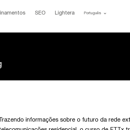
einamentos
SEO
Lightera
Português
g
Trazendo informações sobre o futuro da rede ex
telecomunicações residencial, o curso de FTTx t